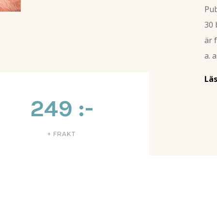
Pub
30 
är 
a. 
Läs
249 :-
+ FRAKT