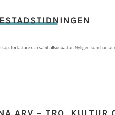
IESTADSTIDNINGEN
enskap, författare och samhällsdebattör. Nyligen kom han ut
NA ARV – TRO, KULTUR