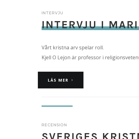
INTERVJU
INTERVJU I MAR
Vårt kristna arv spelar roll.
Kjell O Lejon är professor i religionsvet
LÄS MER
RECENSION
SVERIGES KRIST