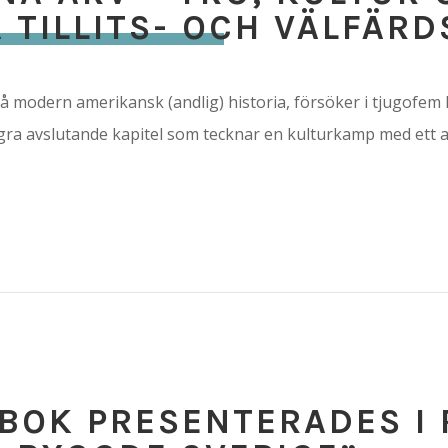
 TILLITS- OCH VÄLFÄR
å modern amerikansk (andlig) historia, försöker i tjugofem k
ågra avslutande kapitel som tecknar en kulturkamp med ett a
BOK PRESEN­TERADES I