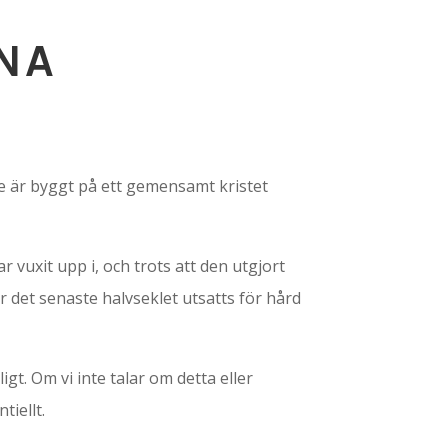
TNA
älle är byggt på ett gemensamt kristet
 vuxit upp i, och trots att den utgjort
 det senaste halvseklet utsatts för hård
igt. Om vi inte talar om detta eller
tiellt.