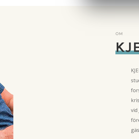
OM
KJ
KJE
stu
for
kri
vid
för
gäs