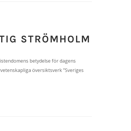
STIG STRÖMHOLM
 kristendomens betydelse för dagens
ärvetenskapliga översiktsverk ”Sveriges