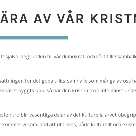
LÄRA AV VÅR KRIS
att själva idégrunden till vår demokrati och vårt tillitssamh
ättningen för det goda tillits-samhälle som många av oss har
mhället byggts upp, så har den kristna tron inte minst under
ten tro blir väsentliga delar av det kulturella arvet obegripl
kommer vi som land att utarmas, både kulturellt och existen