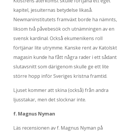
Klostrens återkomst skulle förtjäna ett eget
kapitel, jesuiternas betydelse likaså.
Newmaninstitutets framväxt borde ha nämnts,
liksom två påvebesök och utnämningen av en
svensk kardinal. Också ekumenikens roll
förtjänar lite utrymme. Kanske rent av Katolskt
magasin kunde ha fått några rader i ett sådant
slutavsnitt som därigenom skulle ge ett lite
större hopp inför Sveriges kristna framtid.
Ljuset kommer att skina (också) från andra
ljusstakar, men det slocknar inte.
f. Magnus Nyman
Läs recensionen av f. Magnus Nyman på