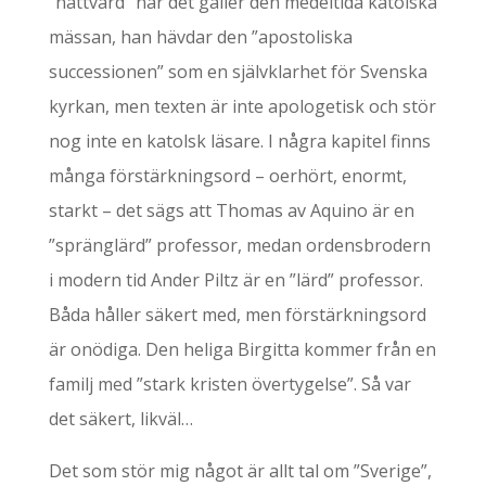
”nattvard” när det gäller den medeltida katolska
mässan, han hävdar den ”apostoliska
successionen” som en självklarhet för Svenska
kyrkan, men texten är inte apologetisk och stör
nog inte en katolsk läsare. I några kapitel finns
många förstärkningsord – oerhört, enormt,
starkt – det sägs att Thomas av Aquino är en
”spränglärd” professor, medan ordensbrodern
i modern tid Ander Piltz är en ”lärd” professor.
Båda håller säkert med, men förstärkningsord
är onödiga. Den heliga Birgitta kommer från en
familj med ”stark kristen övertygelse”. Så var
det säkert, likväl…
Det som stör mig något är allt tal om ”Sverige”,